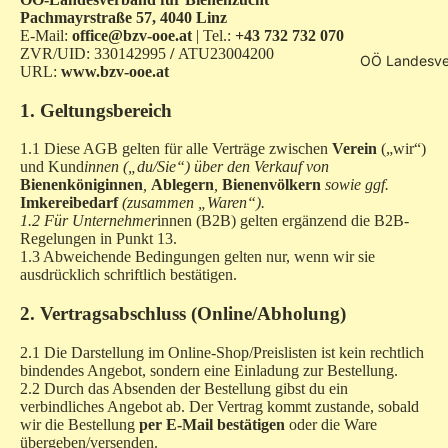
Pachmayrstraße 57, 4040 Linz
E-Mail:
office@bzv-ooe.at
| Tel.:
+43 732 732 070
ZVR/UID: 330142995
/
ATU23004200
OÖ Landesve
URL:
www.bzv-ooe.at
1. Geltungsbereich
1.1 Diese AGB gelten für alle Verträge zwischen
Verein
(„wir“)
und Kund
innen („du/Sie“) über den Verkauf von
Bienenköniginnen
,
Ablegern
,
Bienenvölkern
sowie ggf.
Imkereibedarf
(zusammen „Waren“).
1.2 Für Unternehmer
innen (B2B) gelten ergänzend die B2B-
Regelungen in Punkt 13.
1.3 Abweichende Bedingungen gelten nur, wenn wir sie
ausdrücklich schriftlich bestätigen.
2. Vertragsabschluss (Online/Abholung)
2.1 Die Darstellung im Online-Shop/Preislisten ist kein rechtlich
bindendes Angebot, sondern eine Einladung zur Bestellung.
2.2 Durch das Absenden der Bestellung gibst du ein
verbindliches Angebot ab. Der Vertrag kommt zustande, sobald
wir die Bestellung
per E-Mail bestätigen
oder die Ware
übergeben/versenden.