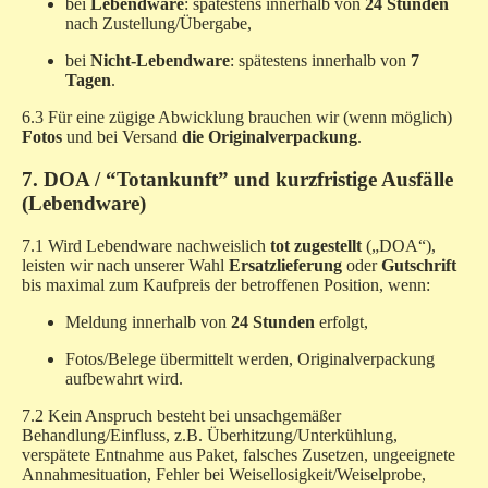
bei
Lebendware
: spätestens innerhalb von
24 Stunden
nach Zustellung/Übergabe,
bei
Nicht-Lebendware
: spätestens innerhalb von
7
Tagen
.
6.3 Für eine zügige Abwicklung brauchen wir (wenn möglich)
Fotos
und bei Versand
die Originalverpackung
.
7. DOA / “Totankunft” und kurzfristige Ausfälle
(Lebendware)
7.1 Wird Lebendware nachweislich
tot zugestellt
(„DOA“),
leisten wir nach unserer Wahl
Ersatzlieferung
oder
Gutschrift
bis maximal zum Kaufpreis der betroffenen Position, wenn:
Meldung innerhalb von
24 Stunden
erfolgt,
Fotos/Belege übermittelt werden, Originalverpackung
aufbewahrt wird.
7.2 Kein Anspruch besteht bei unsachgemäßer
Behandlung/Einfluss, z.B. Überhitzung/Unterkühlung,
verspätete Entnahme aus Paket, falsches Zusetzen, ungeeignete
Annahmesituation, Fehler bei Weisellosigkeit/Weiselprobe,