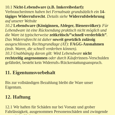
10.1
Nicht-Lebendware (z.B. Imkereibedarf):
Verbraucher
innen haben bei Fernabsatz grundsätzlich ein
14-
tägiges Widerrufsrecht
. Details siehe
Widerrufsbelehrung
auf unserer Website
10.2
Lebendware (Königinnen, Ableger, Bienenvölker):
Für
Lebendware ist eine Rücksendung praktisch nicht möglich und
die Ware ist typischerweise
zeitkritisch/”schnell verderblich”
.
Das Widerrufsrecht ist daher
soweit gesetzlich zulässig
ausgeschlossen. Rechtsgrundlage (AT):
FAGG-Ausnahmen
(insb. Waren, die schnell verderben können).
10.3 Unabhängig davon gilt: Wird Lebendware
nicht
rechtzeitig angenommen
oder durch Käufer
innen-Verschulden
gefährdet, besteht kein Widerrufs-/Rückerstattungsanspruch.
11. Eigentumsvorbehalt
Bis zur vollständigen Bezahlung bleibt die Ware unser
Eigentum.
12. Haftung
12.1 Wir haften für Schäden nur bei Vorsatz und grober
Fahrlässigkeit, ausgenommen Personenschäden und zwingende